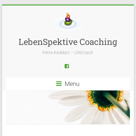
LebenSpektive Coaching
Petra Kaddatz – LifeCoach
Menu