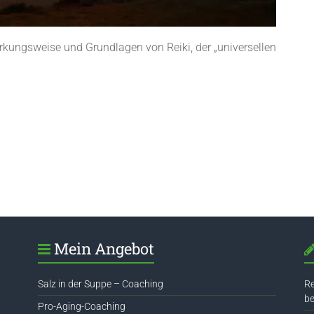
irkungsweise und Grundlagen von Reiki, der „universellen
Mein Angebot
Salz in der Suppe – Coaching
Re
be
Pro-Aging-Coaching