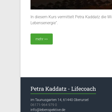
In diesem Kurs vermittelt Petra Kaddatz die W
Lebensenergie“.
mehr >>
Petra Kaddatz - Lifecoach
im Taunusgarten 14, 61440 Oberursel
06171-964 979 0
info@lebenspektive.de