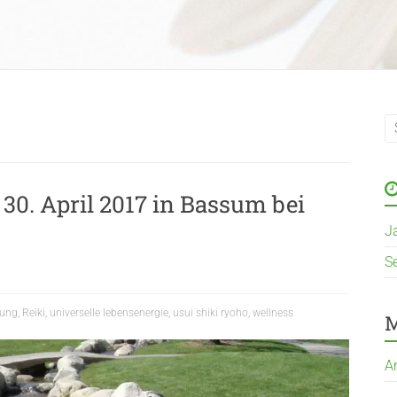
 30. April 2017 in Bassum bei
J
S
nung
,
Reiki
,
universelle lebensenergie
,
usui shiki ryoho
,
wellness
M
A